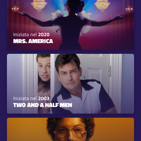
Iniziata nel
2020
MRS. AMERICA
Iniziata nel
2003
TWO AND A HALF MEN