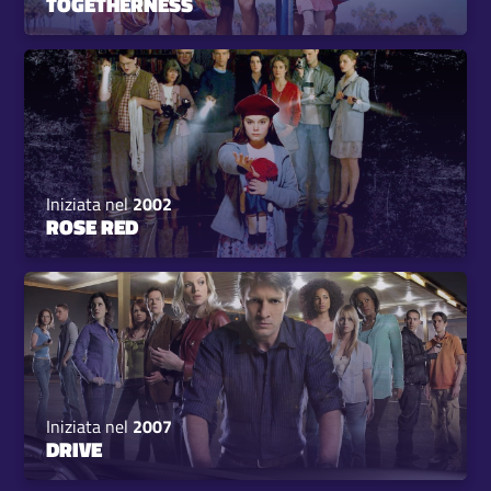
TOGETHERNESS
Iniziata nel
2002
ROSE RED
Iniziata nel
2007
DRIVE