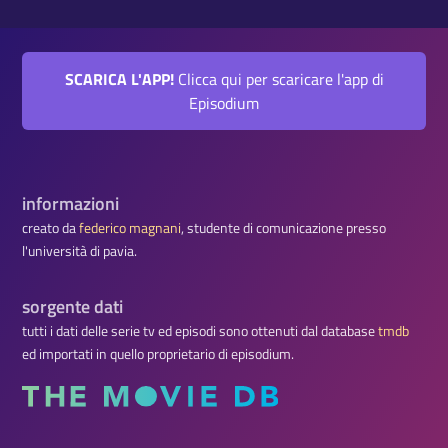
SCARICA L'APP!
Clicca qui per scaricare l'app di
Episodium
informazioni
creato da
federico magnani
, studente di comunicazione presso
l'università di pavia.
sorgente dati
tutti i dati delle serie tv ed episodi sono ottenuti dal database
tmdb
ed importati in quello proprietario di episodium.