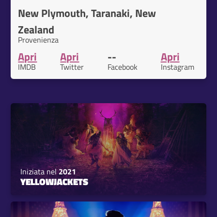
New Plymouth, Taranaki, New
Zealand
Provenienza
Apri
Apri
--
Apri
IMDB
Twitter
Facebook
Instagram
Iniziata nel
2021
YELLOWJACKETS