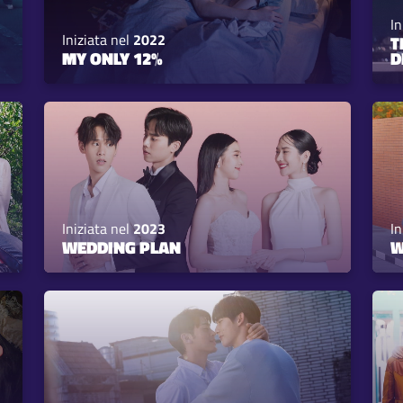
In
Iniziata nel
2022
T
MY ONLY 12%
D
Iniziata nel
2023
In
WEDDING PLAN
W