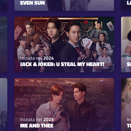
EVEN SUN
L
Iniziata nel
2024
In
JACK & JOKER: U STEAL MY HEART!
S
Iniziata nel
2025
In
ME AND THEE
T