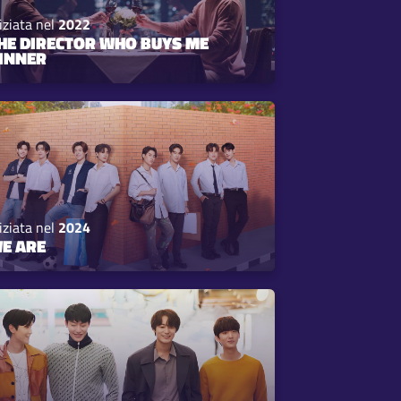
iziata nel
2022
HE DIRECTOR WHO BUYS ME
INNER
iziata nel
2024
E ARE