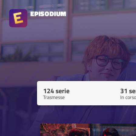
EPISODIUM
124 serie
31 se
Trasmesse
In cors