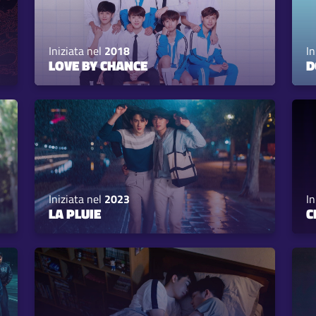
Iniziata nel
2018
In
LOVE BY CHANCE
D
Iniziata nel
2023
In
LA PLUIE
C