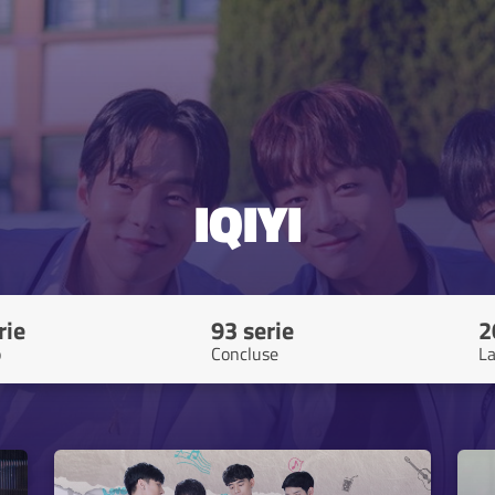
IQIYI
rie
93 serie
2
o
Concluse
La