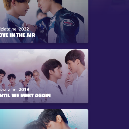
iziata nel
2022
OVE IN THE AIR
iziata nel
2019
NTIL WE MEET AGAIN