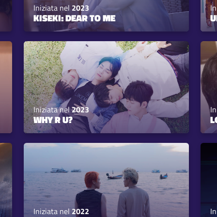
Iniziata nel
2023
In
KISEKI: DEAR TO ME
U
Iniziata nel
2023
In
WHY R U?
L
Iniziata nel
2022
In