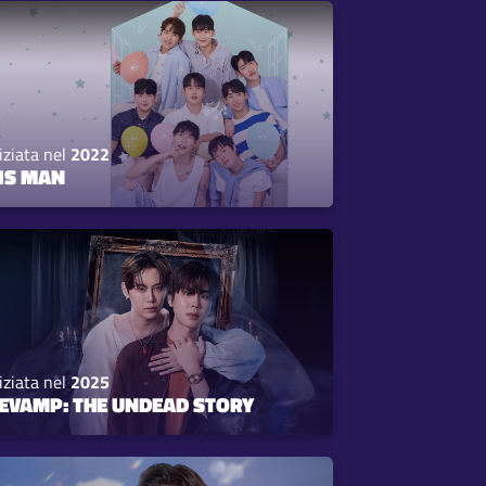
iziata nel
2022
IS MAN
iziata nel
2025
EVAMP: THE UNDEAD STORY