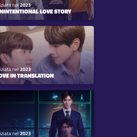
iziata nel
2023
NINTENTIONAL LOVE STORY
iziata nel
2023
OVE IN TRANSLATION
iziata nel
2023