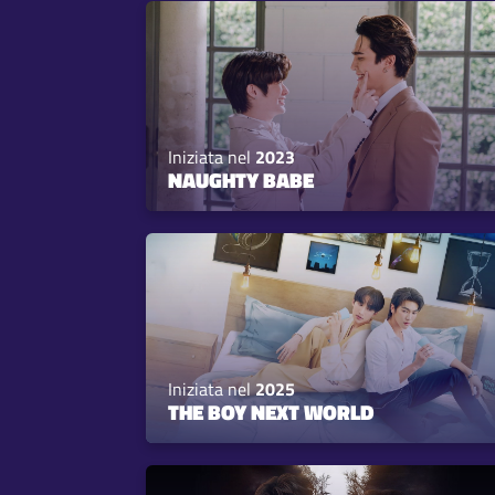
Iniziata nel
2023
NAUGHTY BABE
Iniziata nel
2025
THE BOY NEXT WORLD