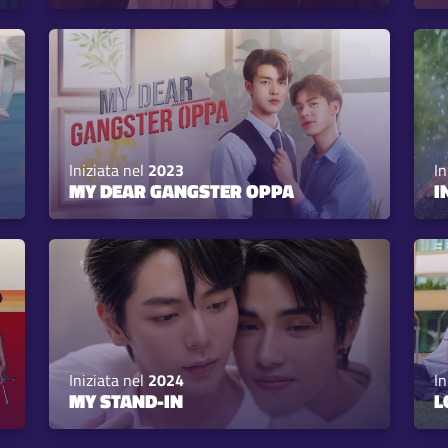
Iniziata nel
2023
In
MY DEAR GANGSTER OPPA
I
Iniziata nel
2024
In
MY STAND-IN
L