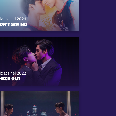
iziata nel
2021
ON'T SAY NO
iziata nel
2022
HECK OUT