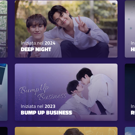
Iniziata nel
2024
In
DEEP NIGHT
H
Iniziata nel
2023
In
BUMP UP BUSINESS
R