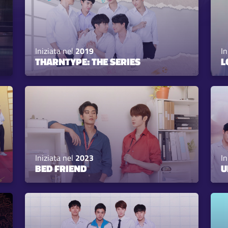
Iniziata nel
2019
In
THARNTYPE: THE SERIES
L
Iniziata nel
2023
In
BED FRIEND
U