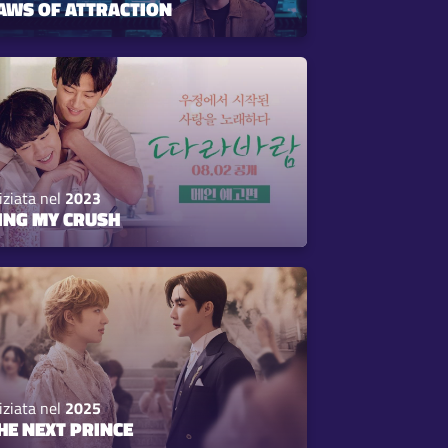
AWS OF ATTRACTION
iziata nel
2023
ING MY CRUSH
iziata nel
2025
HE NEXT PRINCE