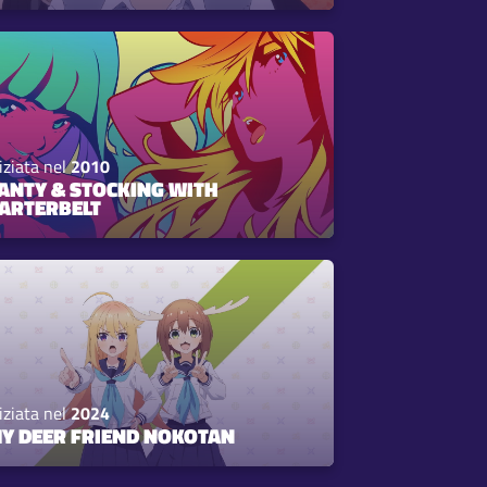
iziata nel
2010
ANTY & STOCKING WITH
ARTERBELT
iziata nel
2024
Y DEER FRIEND NOKOTAN