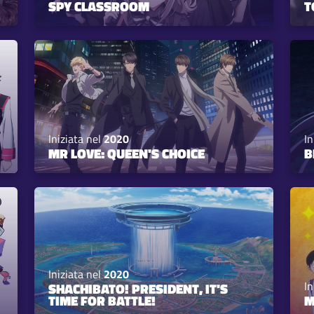
SPY CLASSROOM
T
Iniziata nel
2020
In
MR LOVE: QUEEN'S CHOICE
B
Iniziata nel
2020
In
SHACHIBATO! PRESIDENT, IT'S
TIME FOR BATTLE!
M