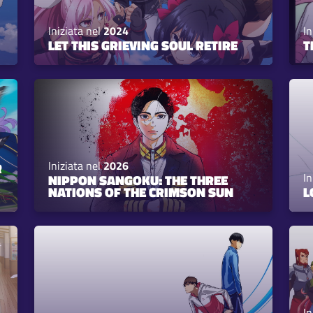
Iniziata nel
2024
In
LET THIS GRIEVING SOUL RETIRE
T
Iniziata nel
2026
R
In
NIPPON SANGOKU: THE THREE
NATIONS OF THE CRIMSON SUN
L
In