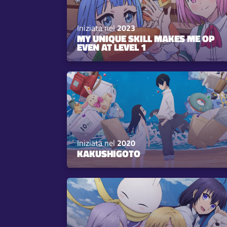
Iniziata nel
2023
MY UNIQUE SKILL MAKES ME OP
EVEN AT LEVEL 1
Iniziata nel
2020
KAKUSHIGOTO