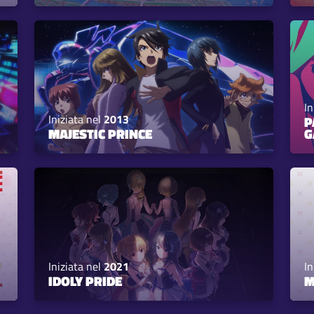
In
Iniziata nel
2013
P
MAJESTIC PRINCE
G
Iniziata nel
2021
In
IDOLY PRIDE
M