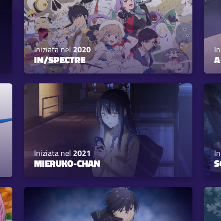
Iniziata nel
2020
In
IN/SPECTRE
A
Iniziata nel
2021
In
MIERUKO-CHAN
S