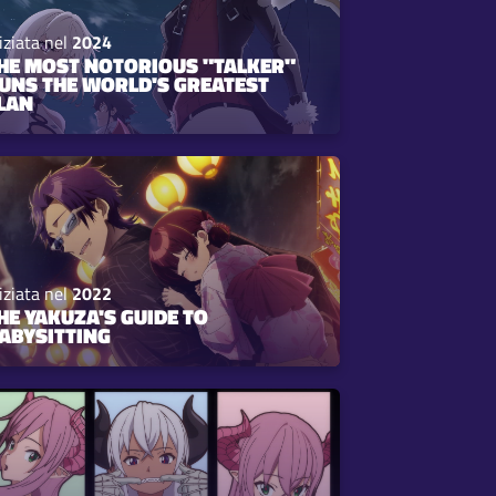
iziata nel
2024
HE MOST NOTORIOUS "TALKER"
UNS THE WORLD'S GREATEST
LAN
iziata nel
2022
HE YAKUZA'S GUIDE TO
ABYSITTING