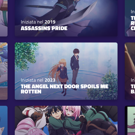
In
T
Iniziata nel
2019
R
ASSASSINS PRIDE
C
Iniziata nel
2023
In
THE ANGEL NEXT DOOR SPOILS ME
T
ROTTEN
B