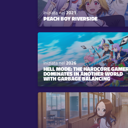
Iniziata nel
2021
PEACH BOY RIVERSIDE
Iniziata nel
2026
HELL MODE: THE HARDCORE GAME
DOMINATES IN ANOTHER WORLD
WITH GARBAGE BALANCING