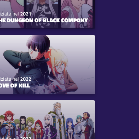
iziata nel
2021
HE DUNGEON OF BLACK COMPANY
iziata nel
2022
OVE OF KILL
iziata nel
2022