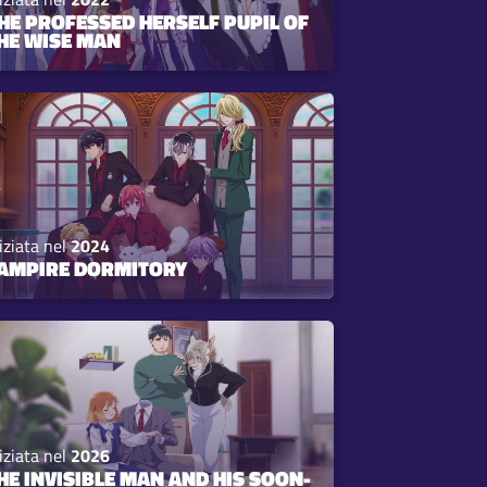
HE PROFESSED HERSELF PUPIL OF
HE WISE MAN
iziata nel
2024
AMPIRE DORMITORY
iziata nel
2026
HE INVISIBLE MAN AND HIS SOON-