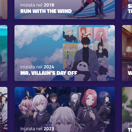
Iniziata nel
2018
S
RUN WITH THE WIND
T
Iniziata nel
2024
In
MR. VILLAIN'S DAY OFF
V
In
Iniziata nel
2023
T