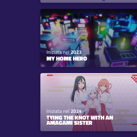
Iniziata nel
2023
MY HOME HERO
Iniziata nel
2024
TYING THE KNOT WITH AN
AMAGAMI SISTER