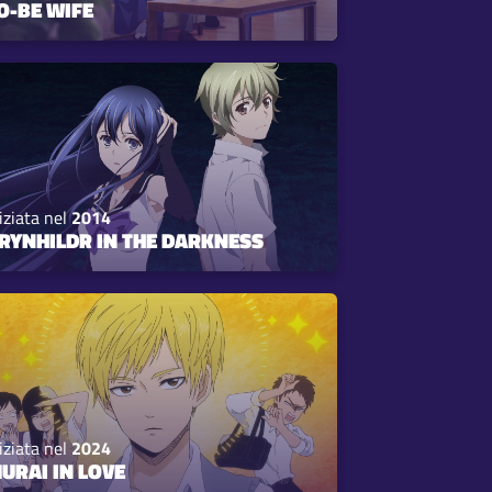
O-BE WIFE
iziata nel
2014
RYNHILDR IN THE DARKNESS
iziata nel
2024
URAI IN LOVE