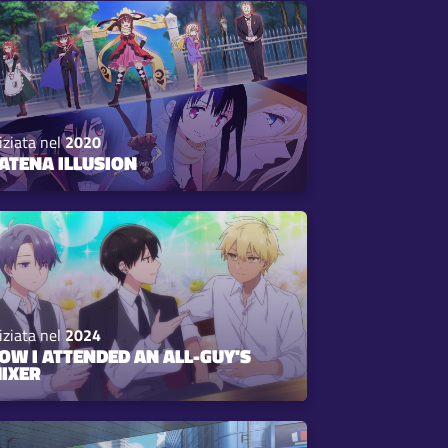
iziata nel
2020
ATENA ILLUSION
iziata nel
2024
OW I ATTENDED AN ALL-GUY'S
IXER