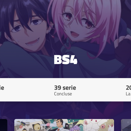
BS4
ie
39 serie
2
Concluse
La