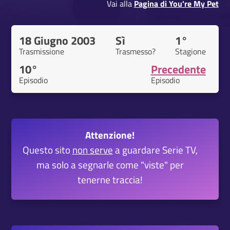
Vai alla
Pagina di You're My Pet
18 Giugno 2003
Sì
1°
Trasmissione
Trasmesso?
Stagione
10°
Precedente
Episodio
Episodio
Attenzione!
Questo sito
non serve
a guardare Serie TV,
ma solo a segnarle come "viste" per
tenerne traccia!