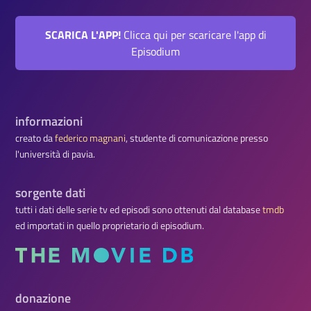
SCARICA L'APP!
Clicca qui per scaricare l'app di
Episodium
informazioni
creato da
federico magnani
, studente di comunicazione presso
l'università di pavia.
sorgente dati
tutti i dati delle serie tv ed episodi sono ottenuti dal database
tmdb
ed importati in quello proprietario di episodium.
donazione