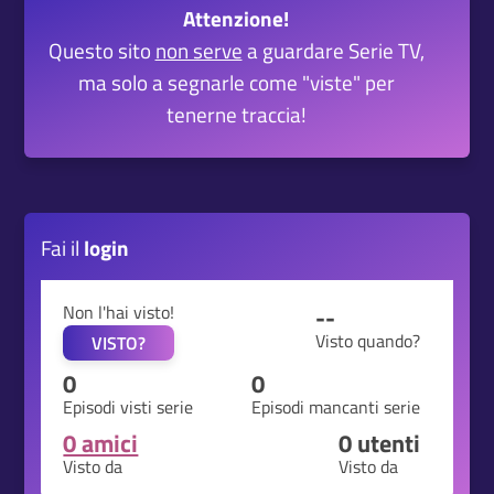
Attenzione!
Questo sito
non serve
a guardare Serie TV,
ma solo a segnarle come "viste" per
tenerne traccia!
Fai il
login
Non l'hai visto!
--
Visto quando?
VISTO?
0
0
Episodi visti serie
Episodi mancanti serie
0 amici
0
utenti
Visto da
Visto da