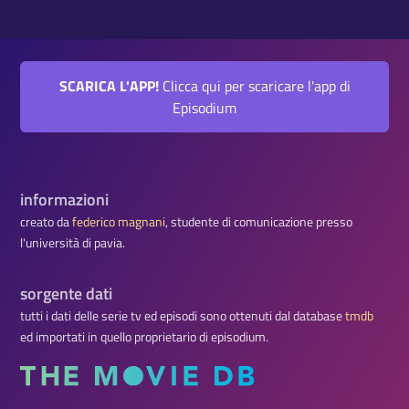
SCARICA L'APP!
Clicca qui per scaricare l'app di
Episodium
informazioni
creato da
federico magnani
, studente di comunicazione presso
l'università di pavia.
sorgente dati
tutti i dati delle serie tv ed episodi sono ottenuti dal database
tmdb
ed importati in quello proprietario di episodium.