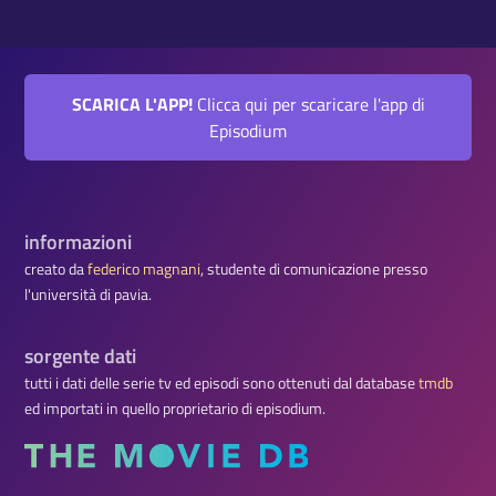
SCARICA L'APP!
Clicca qui per scaricare l'app di
Episodium
informazioni
creato da
federico magnani
, studente di comunicazione presso
l'università di pavia.
sorgente dati
tutti i dati delle serie tv ed episodi sono ottenuti dal database
tmdb
ed importati in quello proprietario di episodium.