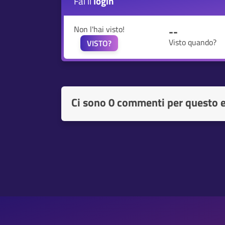
Fai il
login
Non l'hai visto!
--
Visto quando?
VISTO?
Ci sono
0 commenti per questo 