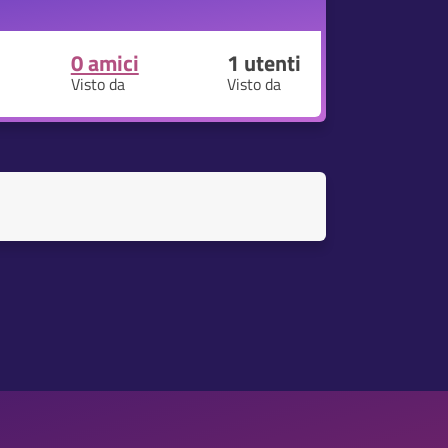
0 amici
1
utenti
Visto da
Visto da