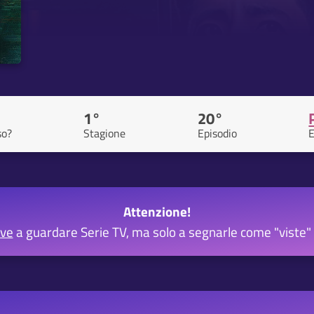
1°
20°
so?
Stagione
Episodio
E
Attenzione!
rve
a guardare Serie TV, ma solo a segnarle come "viste" 