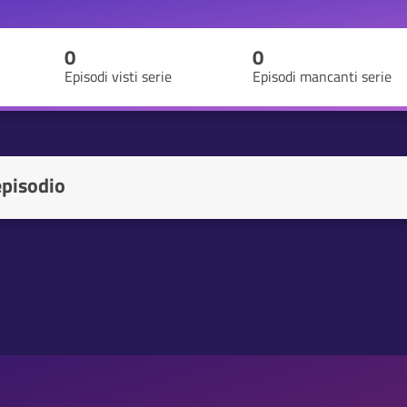
0
0
Episodi visti serie
Episodi mancanti serie
episodio