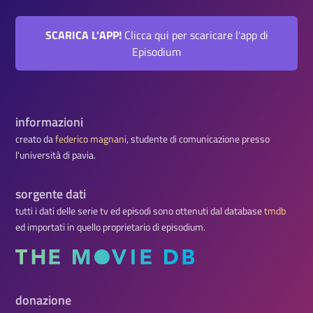
SCARICA L'APP!
Clicca qui per scaricare l'app di
Episodium
informazioni
creato da
federico magnani
, studente di comunicazione presso
l'università di pavia.
sorgente dati
tutti i dati delle serie tv ed episodi sono ottenuti dal database
tmdb
ed importati in quello proprietario di episodium.
donazione