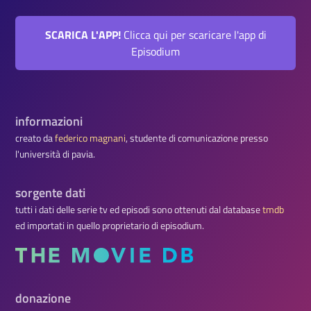
SCARICA L'APP!
Clicca qui per scaricare l'app di
Episodium
informazioni
creato da
federico magnani
, studente di comunicazione presso
l'università di pavia.
sorgente dati
tutti i dati delle serie tv ed episodi sono ottenuti dal database
tmdb
ed importati in quello proprietario di episodium.
donazione