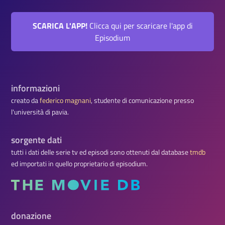
SCARICA L'APP!
Clicca qui per scaricare l'app di
Episodium
informazioni
creato da
federico magnani
, studente di comunicazione presso
l'università di pavia.
sorgente dati
tutti i dati delle serie tv ed episodi sono ottenuti dal database
tmdb
ed importati in quello proprietario di episodium.
donazione