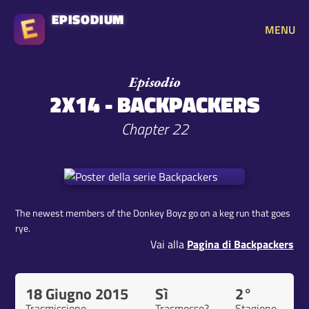
EPISODIUM
MENU
2X14 - BACKPACKERS
Chapter 22
The newest members of the Donkey Boyz go on a keg run that goes
rye.
Vai alla
Pagina di Backpackers
18 Giugno 2015
Sì
2°
Trasmissione
Trasmesso?
Stagione