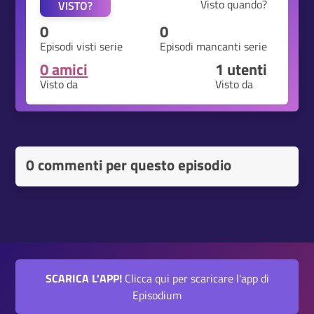
Visto quando?
VISTO?
0
0
Episodi visti serie
Episodi mancanti serie
0 amici
1
utenti
Visto da
Visto da
0 commenti per questo episodio
SCARICA L'APP!
Clicca qui per scaricare l'app di
Episodium