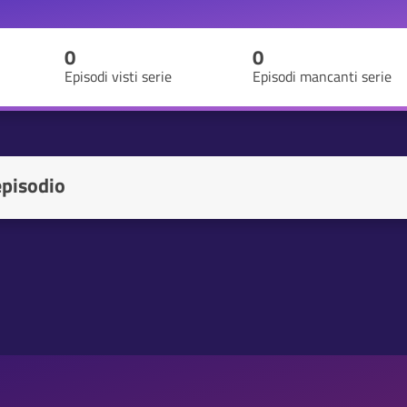
0
0
Episodi visti serie
Episodi mancanti serie
episodio