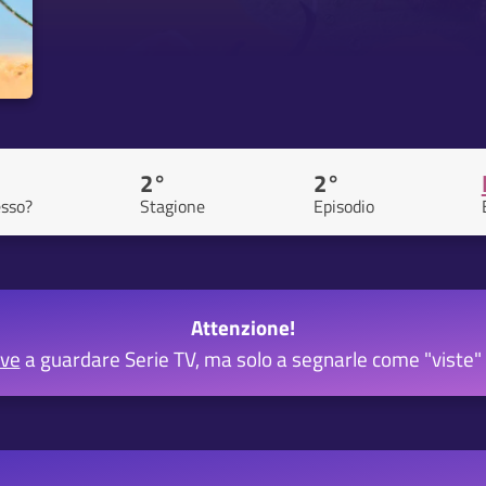
2°
2°
sso?
Stagione
Episodio
Attenzione!
rve
a guardare Serie TV, ma solo a segnarle come "viste" 