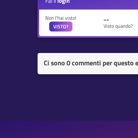
Fai il
login
Non l'hai visto!
--
Visto quando?
VISTO?
Ci sono
0 commenti per questo 