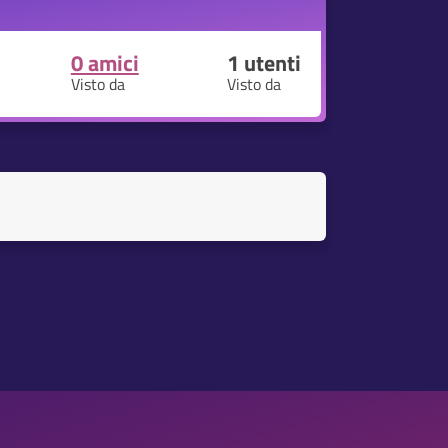
0 amici
1
utenti
Visto da
Visto da