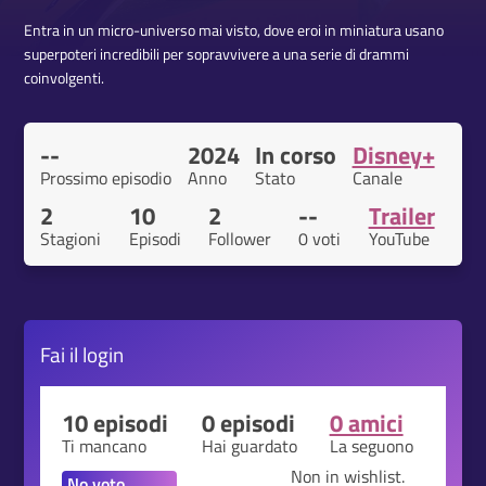
Entra in un micro-universo mai visto, dove eroi in miniatura usano
superpoteri incredibili per sopravvivere a una serie di drammi
coinvolgenti.
--
2024
In corso
Disney+
Prossimo episodio
Anno
Stato
Canale
2
10
2
--
Trailer
Stagioni
Episodi
Follower
0 voti
YouTube
Fai il
login
10 episodi
0 episodi
0 amici
Ti mancano
Hai guardato
La seguono
Non in wishlist.