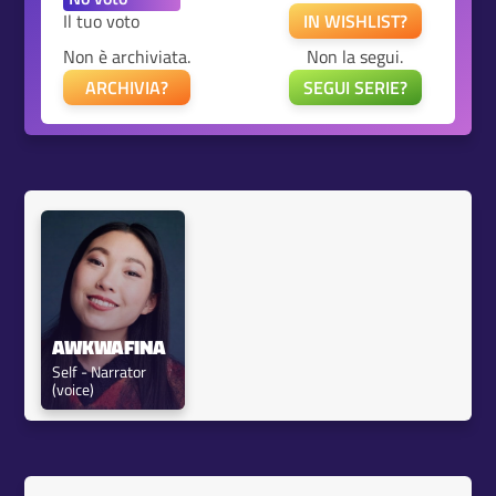
Il tuo voto
IN WISHLIST?
Non è archiviata.
Non la segui.
ARCHIVIA?
SEGUI SERIE?
AWKWAFINA
Self - Narrator 
(voice)