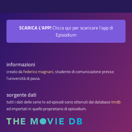
SCARICA L'APP!
Clicca qui per scaricare l'app di
Episodium
informazioni
creato da
federico magnani
, studente di comunicazione presso
l'università di pavia.
sorgente dati
tutti i dati delle serie tv ed episodi sono ottenuti dal database
tmdb
ed importati in quello proprietario di episodium.