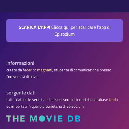
SCARICA L'APP!
Clicca qui per scaricare l'app di
Episodium
informazioni
creato da
federico magnani
, studente di comunicazione presso
l'università di pavia.
sorgente dati
tutti i dati delle serie tv ed episodi sono ottenuti dal database
tmdb
ed importati in quello proprietario di episodium.