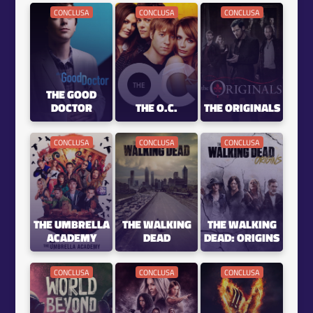
CONCLUSA
CONCLUSA
CONCLUSA
THE GOOD
DOCTOR
THE O.C.
THE ORIGINALS
CONCLUSA
CONCLUSA
CONCLUSA
THE UMBRELLA
THE WALKING
THE WALKING
ACADEMY
DEAD
DEAD: ORIGINS
CONCLUSA
CONCLUSA
CONCLUSA