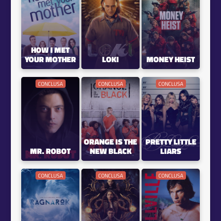
HOW I MET
YOUR MOTHER
LOKI
MONEY HEIST
CONCLUSA
CONCLUSA
CONCLUSA
ORANGE IS THE
PRETTY LITTLE
MR. ROBOT
NEW BLACK
LIARS
CONCLUSA
CONCLUSA
CONCLUSA