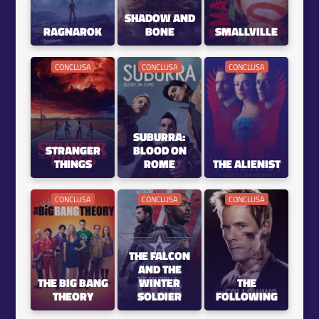
SHADOW AND
RAGNAROK
BONE
SMALLVILLE
CONCLUSA
CONCLUSA
CONCLUSA
SUBURRA:
STRANGER
BLOOD ON
THINGS
ROME
THE ALIENIST
CONCLUSA
CONCLUSA
CONCLUSA
THE FALCON
AND THE
THE BIG BANG
WINTER
THE
THEORY
SOLDIER
FOLLOWING