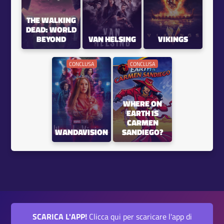
THE WALKING
DEAD: WORLD
BEYOND
VAN HELSING
VIKINGS
CONCLUSA
CONCLUSA
WHERE ON
EARTH IS
CARMEN
WANDAVISION
SANDIEGO?
SCARICA L'APP!
Clicca qui per scaricare l'app di