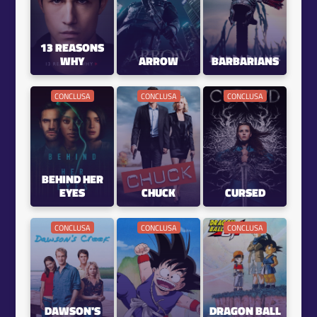
13 REASONS
WHY
ARROW
BARBARIANS
CONCLUSA
CONCLUSA
CONCLUSA
BEHIND HER
EYES
CHUCK
CURSED
CONCLUSA
CONCLUSA
CONCLUSA
DAWSON'S
DRAGON BALL