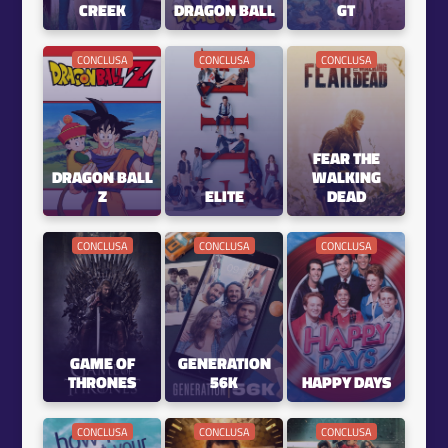
CREEK
DRAGON BALL
GT
CONCLUSA
CONCLUSA
CONCLUSA
FEAR THE
DRAGON BALL
WALKING
Z
ELITE
DEAD
CONCLUSA
CONCLUSA
CONCLUSA
GAME OF
GENERATION
THRONES
56K
HAPPY DAYS
CONCLUSA
CONCLUSA
CONCLUSA