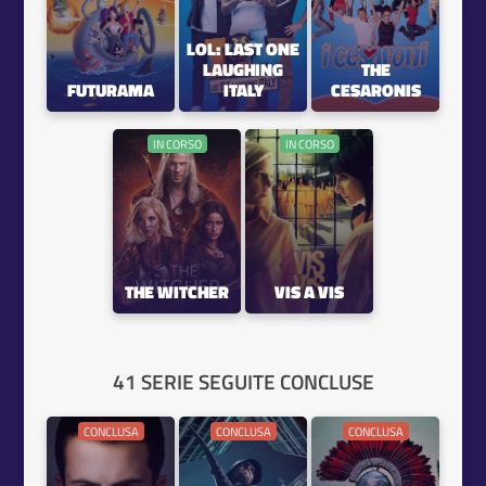
LOL: LAST ONE
LAUGHING
THE
FUTURAMA
ITALY
CESARONIS
IN CORSO
IN CORSO
THE WITCHER
VIS A VIS
41 SERIE SEGUITE CONCLUSE
CONCLUSA
CONCLUSA
CONCLUSA