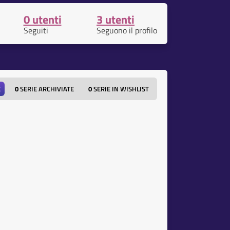
0 utenti
3 utenti
Seguiti
Seguono il profilo
E
0
SERIE ARCHIVIATE
0
SERIE IN WISHLIST