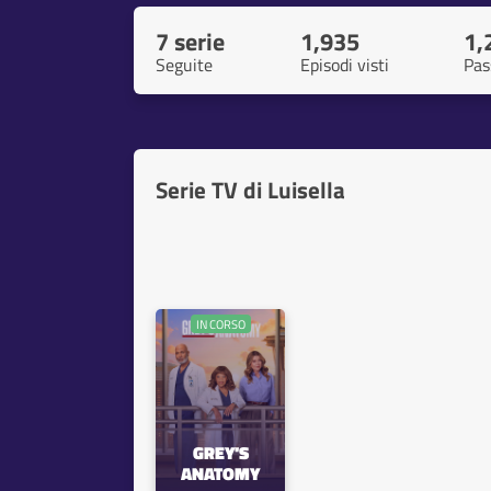
7 serie
1,935
1,
Seguite
Episodi visti
Pas
Serie TV di Luisella
IN CORSO
GREY'S
ANATOMY