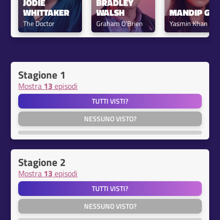
JODIE 
BRADLEY 
WHITTAKER
WALSH
MANDIP GIL
The Doctor
Graham O'Brien
Yasmin Khan
Stagione 1
Mostra
13
episodi
TUTTI VISTI?
NESSUNO VISTO?
Stagione 2
Mostra
13
episodi
TUTTI VISTI?
NESSUNO VISTO?