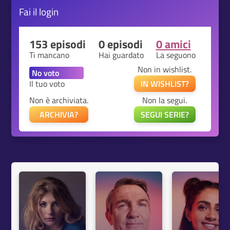
Fai il
login
153 episodi
0 episodi
0 amici
Ti mancano
Hai guardato
La seguono
Non in wishlist.
Il tuo voto
IN WISHLIST?
Non è archiviata.
Non la segui.
ARCHIVIA?
SEGUI SERIE?