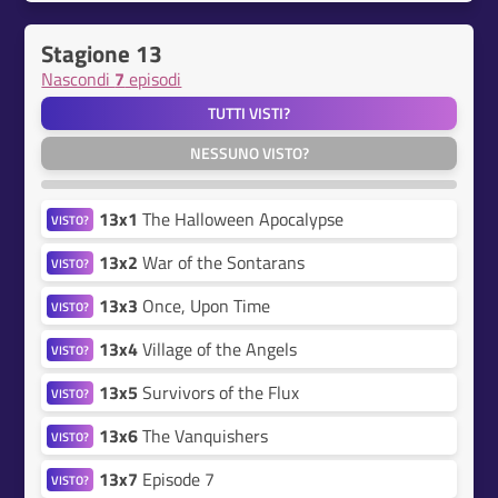
Stagione 13
Nascondi
7
episodi
TUTTI VISTI?
NESSUNO VISTO?
13x1
The Halloween Apocalypse
VISTO?
13x2
War of the Sontarans
VISTO?
13x3
Once, Upon Time
VISTO?
13x4
Village of the Angels
VISTO?
13x5
Survivors of the Flux
VISTO?
13x6
The Vanquishers
VISTO?
13x7
Episode 7
VISTO?