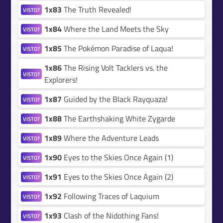
1x83
The Truth Revealed!
VISTO?
1x84
Where the Land Meets the Sky
VISTO?
1x85
The Pokémon Paradise of Laqua!
VISTO?
1x86
The Rising Volt Tacklers vs. the
VISTO?
Explorers!
1x87
Guided by the Black Rayquaza!
VISTO?
1x88
The Earthshaking White Zygarde
VISTO?
1x89
Where the Adventure Leads
VISTO?
1x90
Eyes to the Skies Once Again (1)
VISTO?
1x91
Eyes to the Skies Once Again (2)
VISTO?
1x92
Following Traces of Laquium
VISTO?
1x93
Clash of the Nidothing Fans!
VISTO?