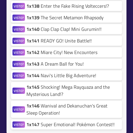
1x138
Enter the Fake Rising Volteccers!?
VISTO?
1x139
The Secret Metamon Rhapsody
VISTO?
1x140
Clap Clap Clap! Mini Gurumin!!
VISTO?
1x141
READY GO! Unite Battle!!
VISTO?
1x142
Miare City! New Encounters
VISTO?
1x143
A Dream Ball for You!
VISTO?
1x144
Navi's Little Big Adventure!
VISTO?
1x145
Shocking! Mega Rayquaza and the
VISTO?
Mysterious Land!?
1x146
Wanival and Dekanuchan's Great
VISTO?
Sleep Operation!
1x147
Super Emotional! Pokémon Contest!!
VISTO?