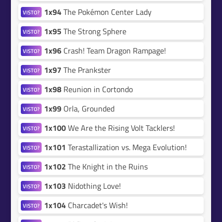
1x94
The Pokémon Center Lady
VISTO?
1x95
The Strong Sphere
VISTO?
1x96
Crash! Team Dragon Rampage!
VISTO?
1x97
The Prankster
VISTO?
1x98
Reunion in Cortondo
VISTO?
1x99
Orla, Grounded
VISTO?
1x100
We Are the Rising Volt Tacklers!
VISTO?
1x101
Terastallization vs. Mega Evolution!
VISTO?
1x102
The Knight in the Ruins
VISTO?
1x103
Nidothing Love!
VISTO?
1x104
Charcadet's Wish!
VISTO?