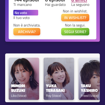
Ti mancano
Hai guardato
La seguono
Non in wishlist.
Il tuo voto
IN WISHLIST?
Non è archiviata.
Non la segui.
ARCHIVIA?
SEGUI SERIE?
MINORI 
YUKA 
TAKU 
SUZUKI
TERASAKI
YASHIRO
Liko (Voice)
Roy (Voice)
Freed (Voice)