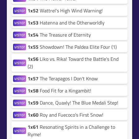
1x52
Wattrel's High Wind Warning!
VISTO?
1x53
Hatenna and the Otherworldly
VISTO?
1x54
The Treasure of Eternity
VISTO?
1x55
Showdown! The Paldea Elite Four (1)
VISTO?
1x56
Liko vs. Rika! Toward the Battle's End
VISTO?
(2)
1x57
The Terapagos I Don't Know
VISTO?
1x58
Food Fit for a Kingambit!
VISTO?
1x59
Dance, Quaxly! The Blue Medali Step!
VISTO?
1x60
Roy and Fuecoco's First Snow!
VISTO?
1x61
Resonating Spirits in a Challenge to
VISTO?
Ryme!