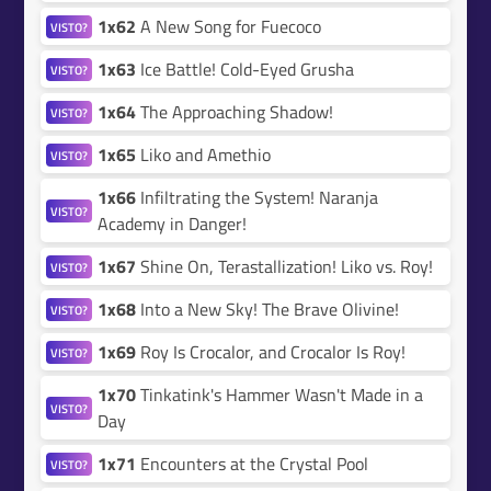
1x62
A New Song for Fuecoco
VISTO?
1x63
Ice Battle! Cold-Eyed Grusha
VISTO?
1x64
The Approaching Shadow!
VISTO?
1x65
Liko and Amethio
VISTO?
1x66
Infiltrating the System! Naranja
VISTO?
Academy in Danger!
1x67
Shine On, Terastallization! Liko vs. Roy!
VISTO?
1x68
Into a New Sky! The Brave Olivine!
VISTO?
1x69
Roy Is Crocalor, and Crocalor Is Roy!
VISTO?
1x70
Tinkatink's Hammer Wasn't Made in a
VISTO?
Day
1x71
Encounters at the Crystal Pool
VISTO?