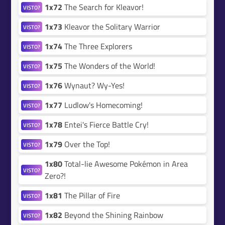
1x72
The Search for Kleavor!
VISTO?
1x73
Kleavor the Solitary Warrior
VISTO?
1x74
The Three Explorers
VISTO?
1x75
The Wonders of the World!
VISTO?
1x76
Wynaut? Wy-Yes!
VISTO?
1x77
Ludlow's Homecoming!
VISTO?
1x78
Entei's Fierce Battle Cry!
VISTO?
1x79
Over the Top!
VISTO?
1x80
Total-lie Awesome Pokémon in Area
VISTO?
Zero?!
1x81
The Pillar of Fire
VISTO?
1x82
Beyond the Shining Rainbow
VISTO?