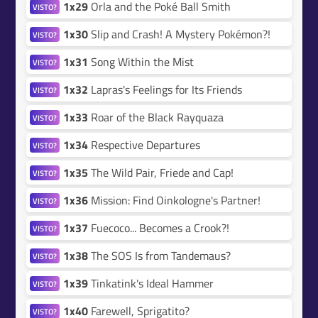
1x29
Orla and the Poké Ball Smith
VISTO?
1x30
Slip and Crash! A Mystery Pokémon?!
VISTO?
1x31
Song Within the Mist
VISTO?
1x32
Lapras's Feelings for Its Friends
VISTO?
1x33
Roar of the Black Rayquaza
VISTO?
1x34
Respective Departures
VISTO?
1x35
The Wild Pair, Friede and Cap!
VISTO?
1x36
Mission: Find Oinkologne's Partner!
VISTO?
1x37
Fuecoco... Becomes a Crook?!
VISTO?
1x38
The SOS Is from Tandemaus?
VISTO?
1x39
Tinkatink's Ideal Hammer
VISTO?
1x40
Farewell, Sprigatito?
VISTO?