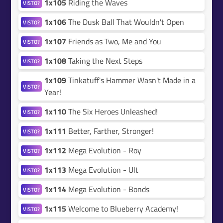
1x105
Riding the Waves
VISTO?
1x106
The Dusk Ball That Wouldn't Open
VISTO?
1x107
Friends as Two, Me and You
VISTO?
1x108
Taking the Next Steps
VISTO?
1x109
Tinkatuff's Hammer Wasn't Made in a
VISTO?
Year!
1x110
The Six Heroes Unleashed!
VISTO?
1x111
Better, Farther, Stronger!
VISTO?
1x112
Mega Evolution - Roy
VISTO?
1x113
Mega Evolution - Ult
VISTO?
1x114
Mega Evolution - Bonds
VISTO?
1x115
Welcome to Blueberry Academy!
VISTO?