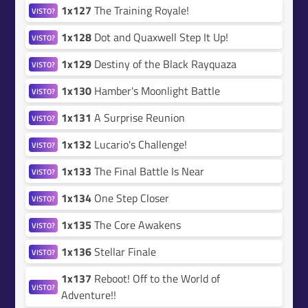
1x127
The Training Royale!
VISTO?
1x128
Dot and Quaxwell Step It Up!
VISTO?
1x129
Destiny of the Black Rayquaza
VISTO?
1x130
Hamber's Moonlight Battle
VISTO?
1x131
A Surprise Reunion
VISTO?
1x132
Lucario's Challenge!
VISTO?
1x133
The Final Battle Is Near
VISTO?
1x134
One Step Closer
VISTO?
1x135
The Core Awakens
VISTO?
1x136
Stellar Finale
VISTO?
1x137
Reboot! Off to the World of
VISTO?
Adventure!!