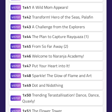
1x41
A Wild Mom Appears!
VISTO?
1x42
Transform! Hero of the Seas, Palafin
VISTO?
1x43
A Challenge from the Explorers
VISTO?
1x44
The Plan to Capture Rayquaza (1)
VISTO?
1x45
From So Far Away (2)
VISTO?
1x46
Welcome to Naranja Academy!
VISTO?
1x47
Put Your Heart into It!
VISTO?
1x48
Sparkle! The Glow of Flame and Art
VISTO?
1x49
Dot and Nidothing
VISTO?
1x50
Trending Terastallisation! Dance, Dance,
VISTO?
Quaxly!
1x51
The Flower Tower
VISTO?