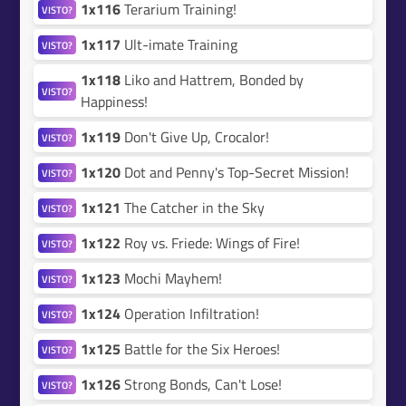
1x116
Terarium Training!
VISTO?
1x117
Ult-imate Training
VISTO?
1x118
Liko and Hattrem, Bonded by
VISTO?
Happiness!
1x119
Don't Give Up, Crocalor!
VISTO?
1x120
Dot and Penny's Top-Secret Mission!
VISTO?
1x121
The Catcher in the Sky
VISTO?
1x122
Roy vs. Friede: Wings of Fire!
VISTO?
1x123
Mochi Mayhem!
VISTO?
1x124
Operation Infiltration!
VISTO?
1x125
Battle for the Six Heroes!
VISTO?
1x126
Strong Bonds, Can't Lose!
VISTO?