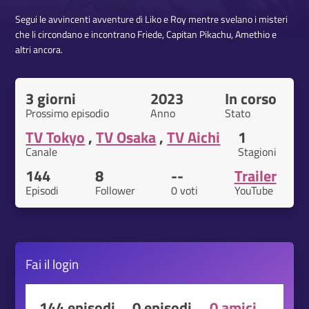
Segui le avvincenti avventure di Liko e Roy mentre svelano i misteri
che li circondano e incontrano Friede, Capitan Pikachu, Amethio e
altri ancora.
3 giorni
2023
In corso
Prossimo episodio
Anno
Stato
TV Tokyo
,
TV Osaka
,
TV Aichi
1
Canale
Stagioni
144
8
--
Trailer
Episodi
Follower
0 voti
YouTube
Fai il
login
144 episodi
0 episodi
0 amici