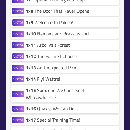
1x8
The Door That Never Opens
VISTO?
1x9
Welcome to Paldea!
VISTO?
1x10
Nemona and Brassius and...
VISTO?
1x11
Arboliva's Forest
VISTO?
1x12
The Future I Choose
VISTO?
1x13
An Unexpected Picnic!
VISTO?
1x14
Fly! Wattrel!!
VISTO?
1x15
Someone We Can't See!
VISTO?
Whosawhatsit?!
1x16
Quaxly, We Can Do It
VISTO?
1x17
Special Training Time!
VISTO?