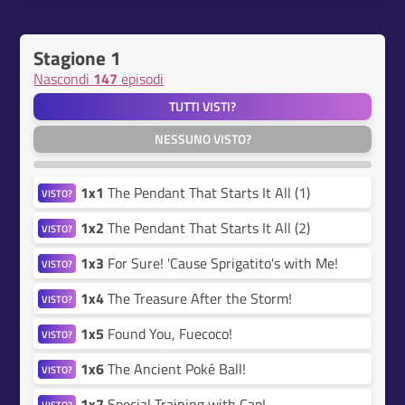
Stagione 1
Nascondi
147
episodi
TUTTI VISTI?
NESSUNO VISTO?
1x1
The Pendant That Starts It All (1)
VISTO?
1x2
The Pendant That Starts It All (2)
VISTO?
1x3
For Sure! 'Cause Sprigatito's with Me!
VISTO?
1x4
The Treasure After the Storm!
VISTO?
1x5
Found You, Fuecoco!
VISTO?
1x6
The Ancient Poké Ball!
VISTO?
1x7
Special Training with Cap!
VISTO?