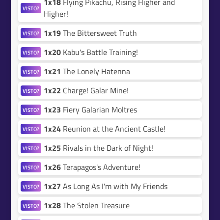
1x18
Flying Pikachu, Rising Higher and
VISTO?
Higher!
1x19
The Bittersweet Truth
VISTO?
1x20
Kabu's Battle Training!
VISTO?
1x21
The Lonely Hatenna
VISTO?
1x22
Charge! Galar Mine!
VISTO?
1x23
Fiery Galarian Moltres
VISTO?
1x24
Reunion at the Ancient Castle!
VISTO?
1x25
Rivals in the Dark of Night!
VISTO?
1x26
Terapagos's Adventure!
VISTO?
1x27
As Long As I'm with My Friends
VISTO?
1x28
The Stolen Treasure
VISTO?