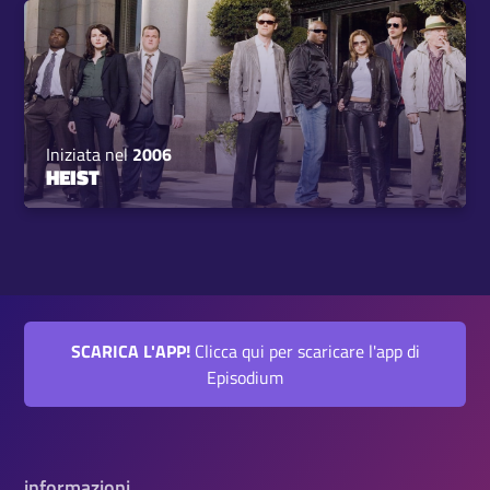
Iniziata nel
2006
HEIST
SCARICA L'APP!
Clicca qui per scaricare l'app di
Episodium
informazioni