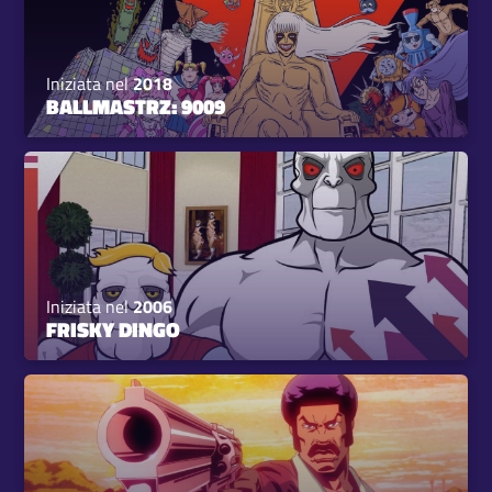
Iniziata nel
2018
BALLMASTRZ: 9009
Iniziata nel
2006
FRISKY DINGO