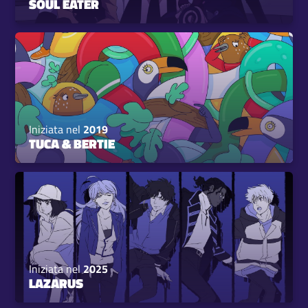
SOUL EATER
Iniziata nel
2019
TUCA & BERTIE
Iniziata nel
2025
LAZARUS