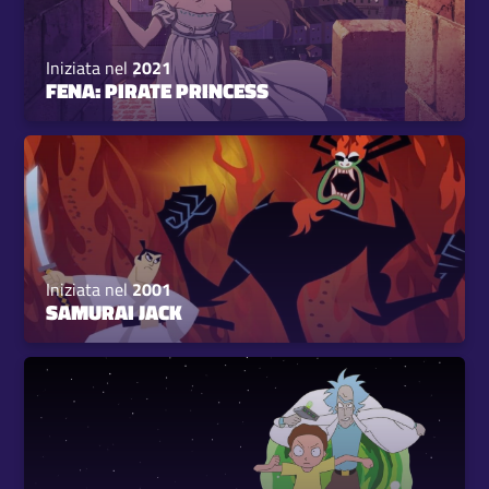
Iniziata nel
2021
FENA: PIRATE PRINCESS
Iniziata nel
2001
SAMURAI JACK