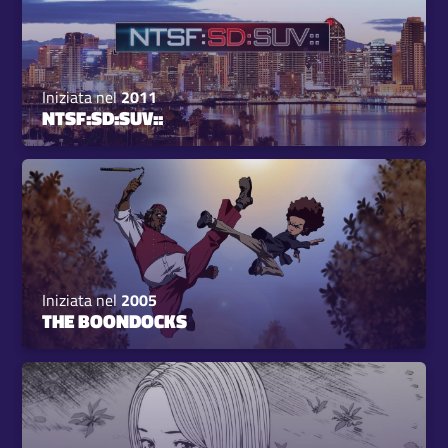
Iniziata nel
2011
NTSF:SD:SUV::
Iniziata nel
2005
THE BOONDOCKS