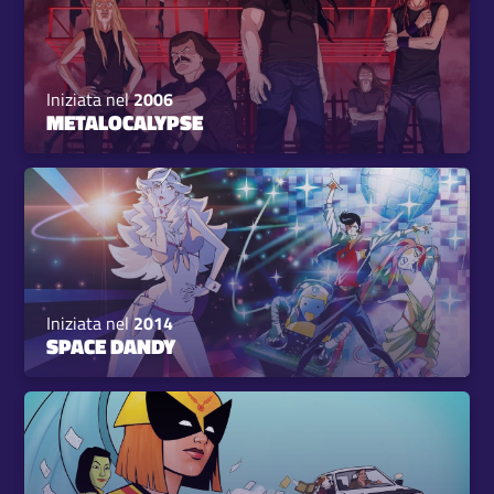
Iniziata nel
2006
METALOCALYPSE
Iniziata nel
2014
SPACE DANDY