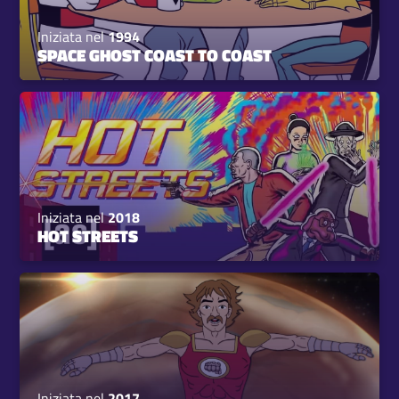
Iniziata nel
1994
SPACE GHOST COAST TO COAST
Iniziata nel
2018
HOT STREETS
Iniziata nel
2017