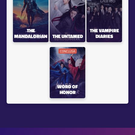
THE
THE VAMPIRE
MANDALORIAN
THE UNTAMED
DIARIES
CONCLUSA
WORD OF
HONOR