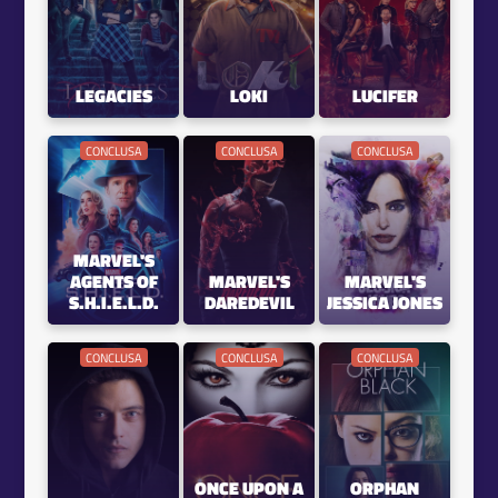
LEGACIES
LOKI
LUCIFER
CONCLUSA
CONCLUSA
CONCLUSA
MARVEL'S
AGENTS OF
MARVEL'S
MARVEL'S
S.H.I.E.L.D.
DAREDEVIL
JESSICA JONES
CONCLUSA
CONCLUSA
CONCLUSA
ONCE UPON A
ORPHAN