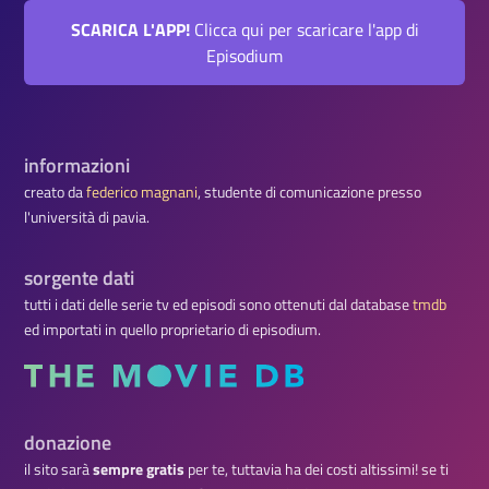
SCARICA L'APP!
Clicca qui per scaricare l'app di
Episodium
informazioni
creato da
federico magnani
, studente di comunicazione presso
l'università di pavia.
sorgente dati
tutti i dati delle serie tv ed episodi sono ottenuti dal database
tmdb
ed importati in quello proprietario di episodium.
donazione
il sito sarà
sempre gratis
per te, tuttavia ha dei costi altissimi! se ti