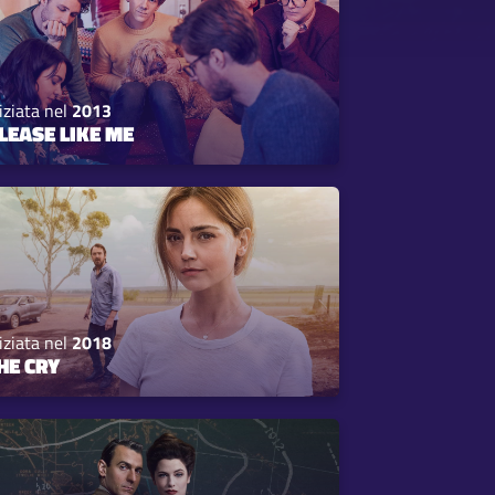
iziata nel
2013
LEASE LIKE ME
iziata nel
2018
HE CRY