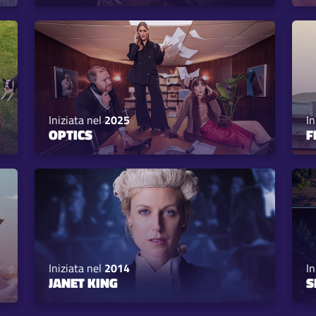
Iniziata nel
2025
In
OPTICS
F
Iniziata nel
2014
In
JANET KING
S