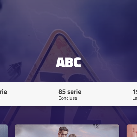
ABC
rie
85 serie
1
o
Concluse
La