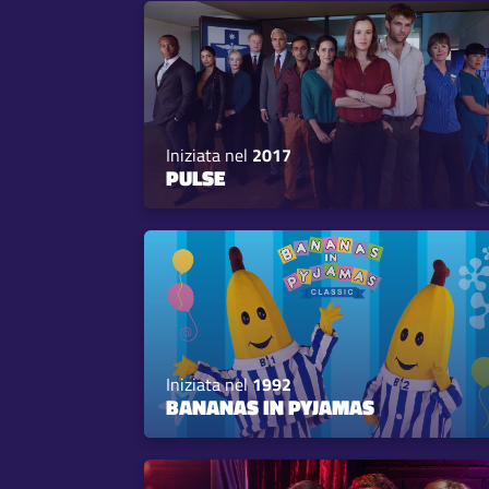
Iniziata nel
2017
PULSE
Iniziata nel
1992
BANANAS IN PYJAMAS