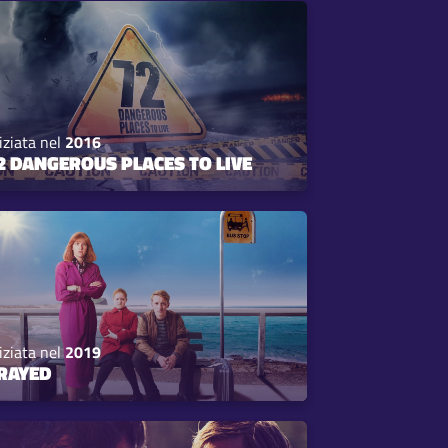
iziata nel
2016
2 DANGEROUS PLACES TO LIVE
iziata nel
2019
RAYED