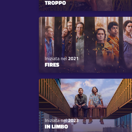
TROPPO
Iniziata nel
2021
FIRES
Iniziata nel
2023
IN LIMBO