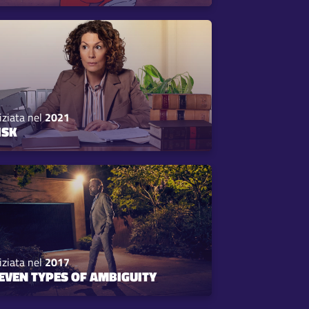
iziata nel
2021
ISK
iziata nel
2017
EVEN TYPES OF AMBIGUITY