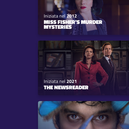
Iniziata nel
2012
MISS FISHER'S MURDER
MYSTERIES
Iniziata nel
2021
THE NEWSREADER