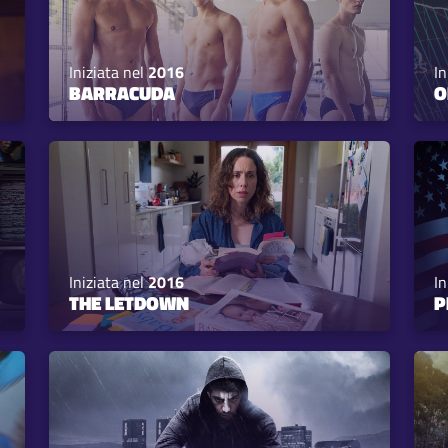
Iniziata nel
2016
In
BARRACUDA
O
Iniziata nel
2016
In
THE LETDOWN
P