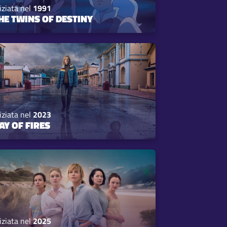
iziata nel
1991
HE TWINS OF DESTINY
iziata nel
2023
AY OF FIRES
iziata nel
2025