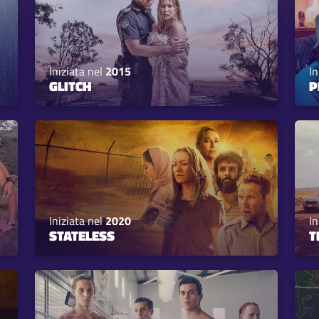
Iniziata nel
2015
In
GLITCH
P
Iniziata nel
2020
In
STATELESS
T