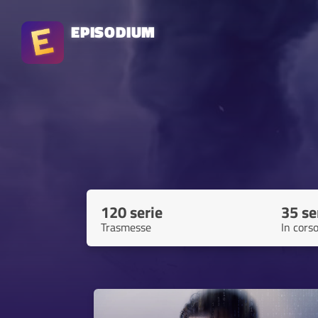
EPISODIUM
120 serie
35 se
Trasmesse
In cors