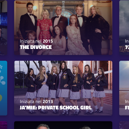
Iniziata nel
2015
In
THE DIVORCE
7
Iniziata nel
2013
In
JA'MIE: PRIVATE SCHOOL GIRL
F