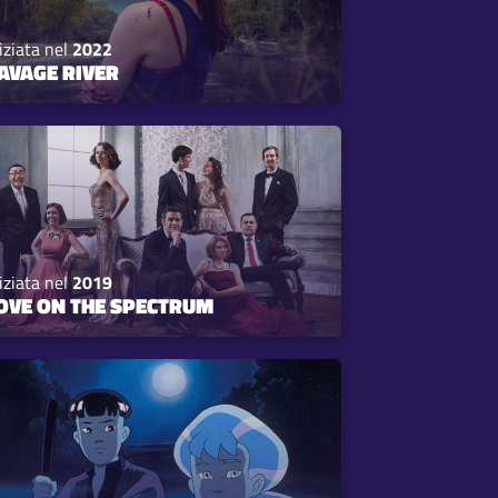
iziata nel
2022
AVAGE RIVER
iziata nel
2019
OVE ON THE SPECTRUM