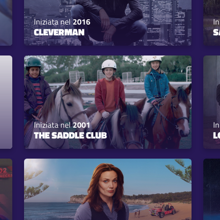
Iniziata nel
2016
In
CLEVERMAN
S
Iniziata nel
2001
In
THE SADDLE CLUB
L