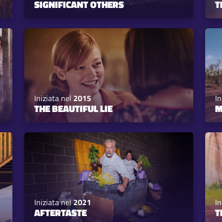
SIGNIFICANT OTHERS
T
Iniziata nel
2015
In
THE BEAUTIFUL LIE
M
Iniziata nel
2021
In
AFTERTASTE
T