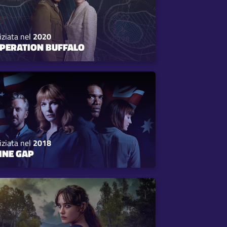
iziata nel
2020
PERATION BUFFALO
iziata nel
2018
INE GAP