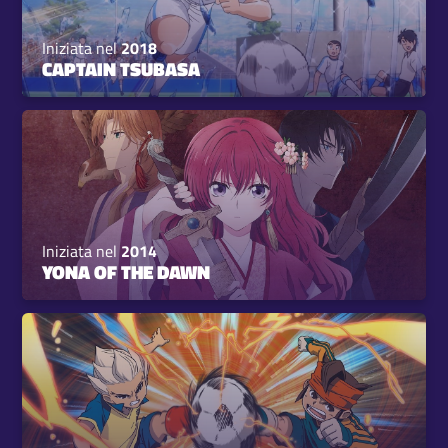
Iniziata nel
2018
CAPTAIN TSUBASA
Iniziata nel
2014
YONA OF THE DAWN