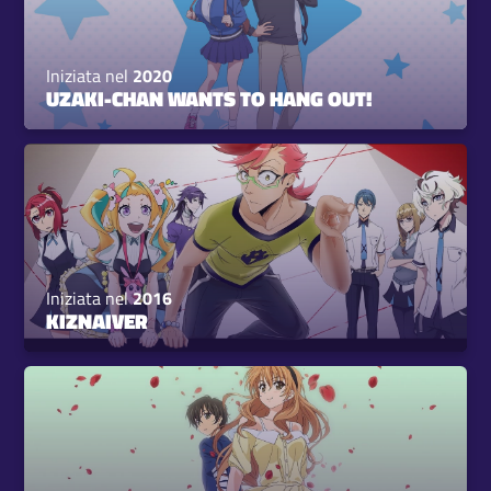
Iniziata nel
2020
UZAKI-CHAN WANTS TO HANG OUT!
Iniziata nel
2016
KIZNAIVER