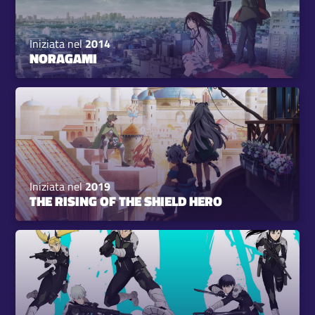
Iniziata nel
2014
NORAGAMI
Iniziata nel
2019
THE RISING OF THE SHIELD HERO