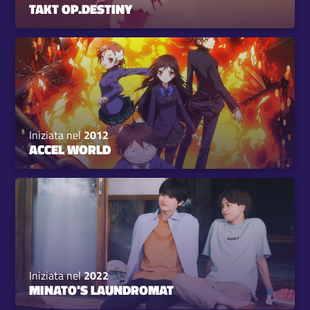
TAKT OP.DESTINY
Iniziata nel
2012
ACCEL WORLD
Iniziata nel
2022
MINATO'S LAUNDROMAT