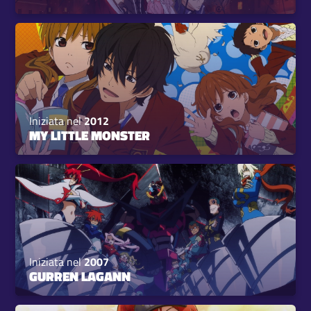
Iniziata nel
2012
MY LITTLE MONSTER
Iniziata nel
2007
GURREN LAGANN