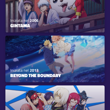
Iniziata nel
2006
GINTAMA
Iniziata nel
2013
BEYOND THE BOUNDARY