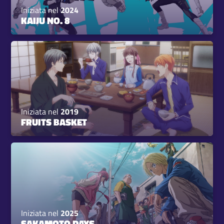
Iniziata nel
2024
KAIJU NO. 8
Iniziata nel
2019
FRUITS BASKET
Iniziata nel
2025
SAKAMOTO DAYS