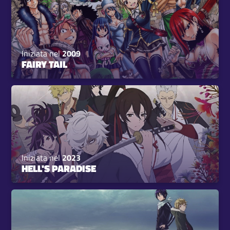
Iniziata nel
2009
FAIRY TAIL
Iniziata nel
2023
HELL'S PARADISE