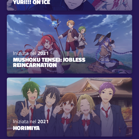
YURI!!! ON ICE
Iniziata nel
2021
MUSHOKU TENSEI: JOBLESS
REINCARNATION
Iniziata nel
2021
HORIMIYA