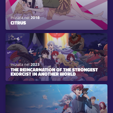
Iniziata nel
2018
CITRUS
Iniziata nel
2023
THE REINCARNATION OF THE STRONGEST
EXORCIST IN ANOTHER WORLD