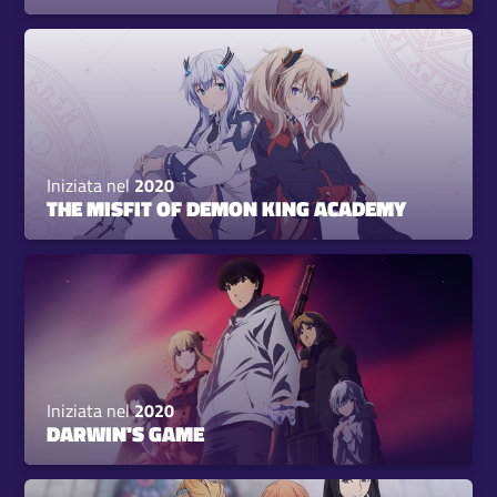
Iniziata nel
2020
THE MISFIT OF DEMON KING ACADEMY
Iniziata nel
2020
DARWIN'S GAME