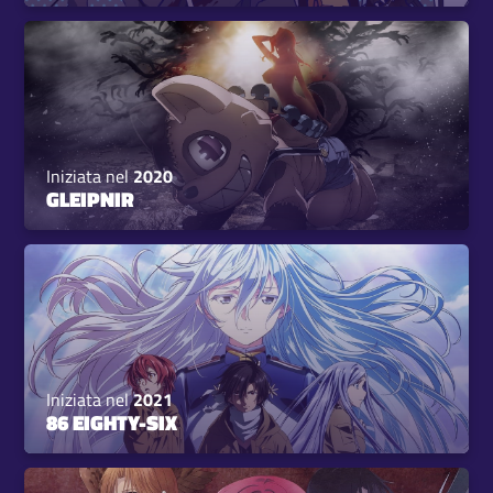
Iniziata nel
2020
GLEIPNIR
Iniziata nel
2021
86 EIGHTY-SIX