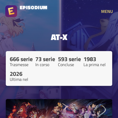
EPISODIUM
MENU
AT-X
666 serie
73 serie
593 serie
1983
Trasmesse
In corso
Concluse
La prima nel
2026
Ultima nel