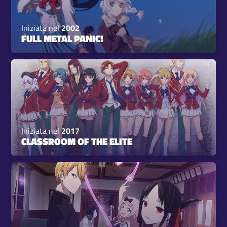
Iniziata nel
2002
FULL METAL PANIC!
Iniziata nel
2017
CLASSROOM OF THE ELITE