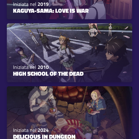
Iniziata nel
2019
KAGUYA-SAMA: LOVE IS WAR
Iniziata nel
2010
HIGH SCHOOL OF THE DEAD
Iniziata nel
2024
DELICIOUS IN DUNGEON