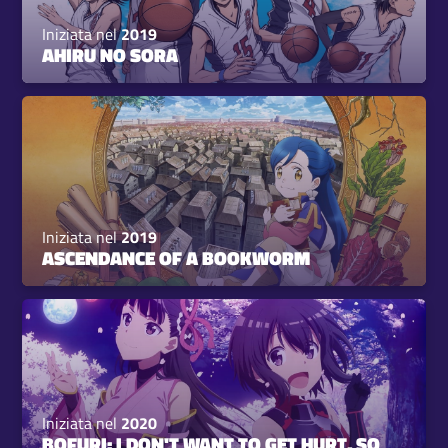
Iniziata nel
2019
AHIRU NO SORA
Iniziata nel
2019
ASCENDANCE OF A BOOKWORM
Iniziata nel
2020
BOFURI: I DON'T WANT TO GET HURT, SO