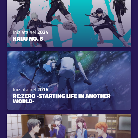
Iniziata nel
2024
KAIJU NO. 8
Iniziata nel
2016
RE:ZERO -STARTING LIFE IN ANOTHER
WORLD-