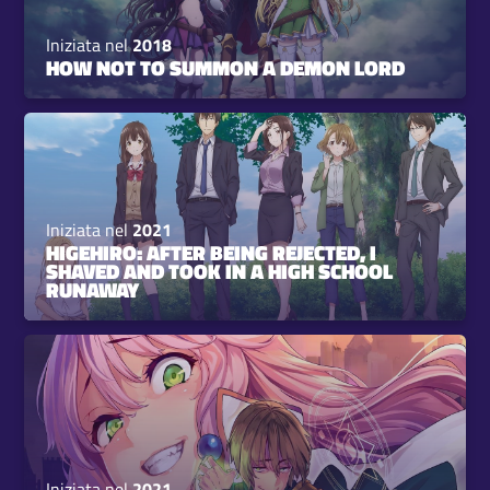
Iniziata nel
2018
HOW NOT TO SUMMON A DEMON LORD
Iniziata nel
2021
HIGEHIRO: AFTER BEING REJECTED, I
SHAVED AND TOOK IN A HIGH SCHOOL
RUNAWAY
Iniziata nel
2021