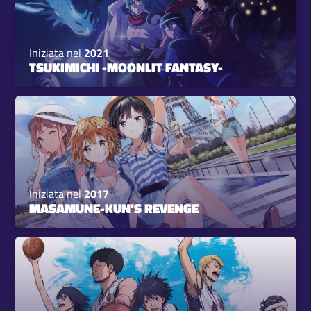
Iniziata nel
2021
TSUKIMICHI -MOONLIT FANTASY-
Iniziata nel
2017
MASAMUNE-KUN'S REVENGE