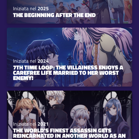
Iniziata nel
2025
THE BEGINNING AFTER THE END
Iniziata nel
2024
7TH TIME LOOP: THE VILLAINESS ENJOYS A
CAREFREE LIFE MARRIED TO HER WORST
ENEMY!
Iniziata nel
2021
THE WORLD'S FINEST ASSASSIN GETS
REINCARNATED IN ANOTHER WORLD AS AN