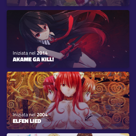
Iniziata nel
2014
AKAME GA KILL!
Iniziata nel
2004
ELFEN LIED