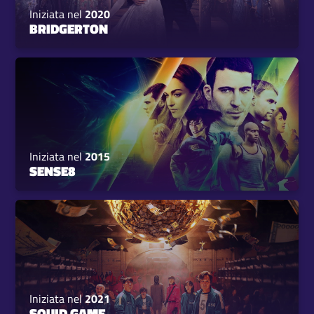
Iniziata nel
2020
BRIDGERTON
Iniziata nel
2015
SENSE8
Iniziata nel
2021
SQUID GAME