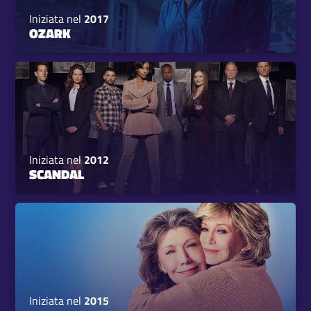
Iniziata nel
2017
OZARK
Iniziata nel
2012
SCANDAL
Iniziata nel
2015