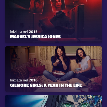
Iniziata nel
2015
MARVEL'S JESSICA JONES
Iniziata nel
2016
GILMORE GIRLS: A YEAR IN THE LIFE