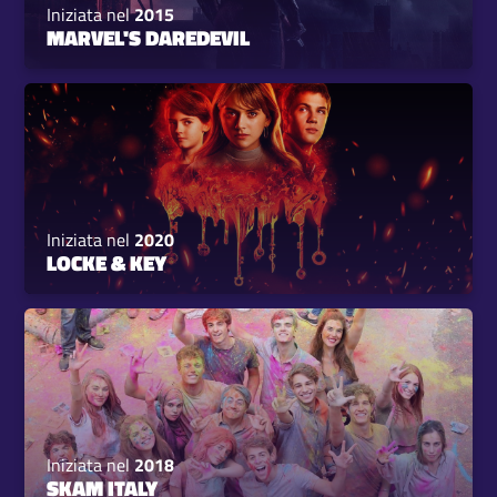
Iniziata nel
2015
MARVEL'S DAREDEVIL
Iniziata nel
2020
LOCKE & KEY
Iniziata nel
2018
SKAM ITALY