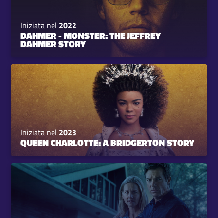
Iniziata nel
2022
DAHMER - MONSTER: THE JEFFREY
DAHMER STORY
Iniziata nel
2023
QUEEN CHARLOTTE: A BRIDGERTON STORY