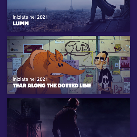
Iniziata nel
2021
LUPIN
Iniziata nel
2021
TEAR ALONG THE DOTTED LINE