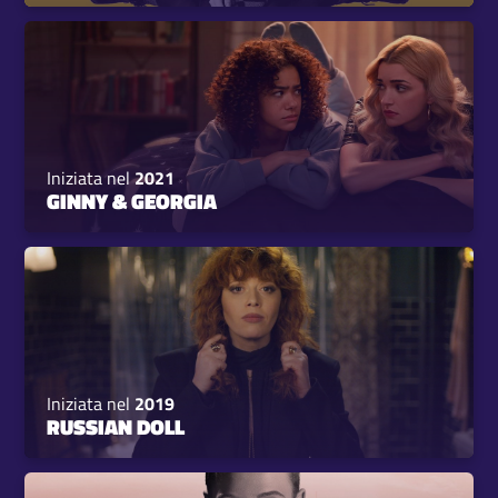
Iniziata nel
2021
GINNY & GEORGIA
Iniziata nel
2019
RUSSIAN DOLL