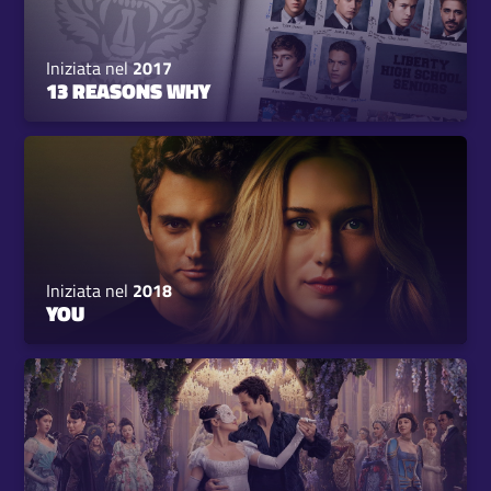
Iniziata nel
2017
13 REASONS WHY
Iniziata nel
2018
YOU