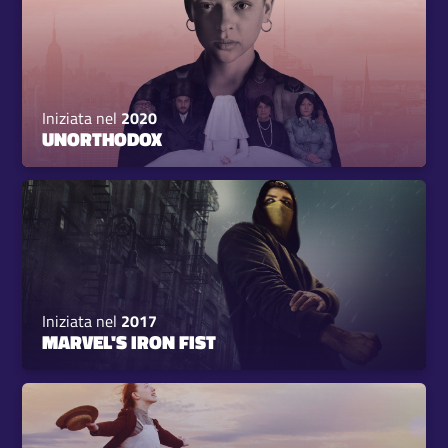
Iniziata nel
2020
UNORTHODOX
Iniziata nel
2017
MARVEL'S IRON FIST