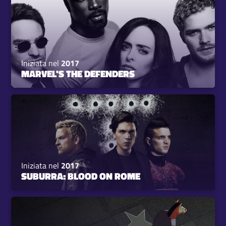
Iniziata nel
2017
MARVEL'S THE DEFENDERS
Iniziata nel
2017
SUBURRA: BLOOD ON ROME