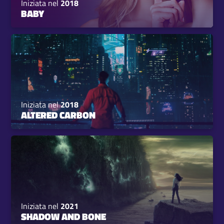
Iniziata nel
2018
BABY
Iniziata nel
2018
ALTERED CARBON
Iniziata nel
2021
SHADOW AND BONE