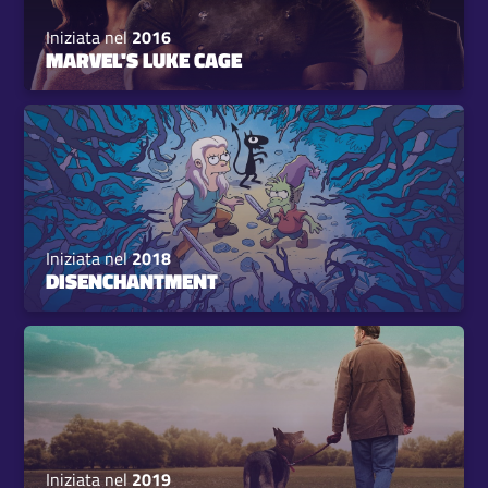
Iniziata nel
2016
MARVEL'S LUKE CAGE
Iniziata nel
2018
DISENCHANTMENT
Iniziata nel
2019