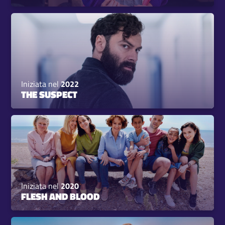
Iniziata nel
2022
THE SUSPECT
Iniziata nel
2020
FLESH AND BLOOD