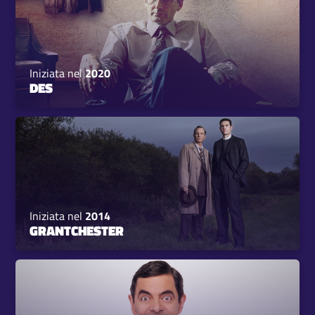
Iniziata nel
2020
DES
Iniziata nel
2014
GRANTCHESTER