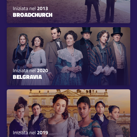
Iniziata nel
2013
BROADCHURCH
Iniziata nel
2020
BELGRAVIA
Iniziata nel
2019