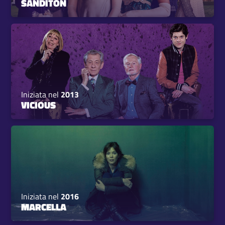
SANDITON
Iniziata nel
2013
VICIOUS
Iniziata nel
2016
MARCELLA