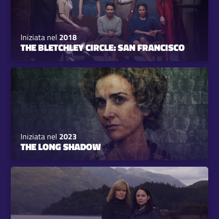
Iniziata nel
2018
THE BLETCHLEY CIRCLE: SAN FRANCISCO
Iniziata nel
2023
THE LONG SHADOW