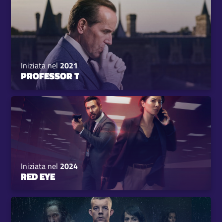
Iniziata nel
2021
PROFESSOR T
Iniziata nel
2024
RED EYE