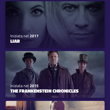
Iniziata nel
2017
LIAR
Iniziata nel
2015
THE FRANKENSTEIN CHRONICLES