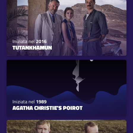
Iniziata nel
2016
TUTANKHAMUN
Iniziata nel
1989
AGATHA CHRISTIE'S POIROT