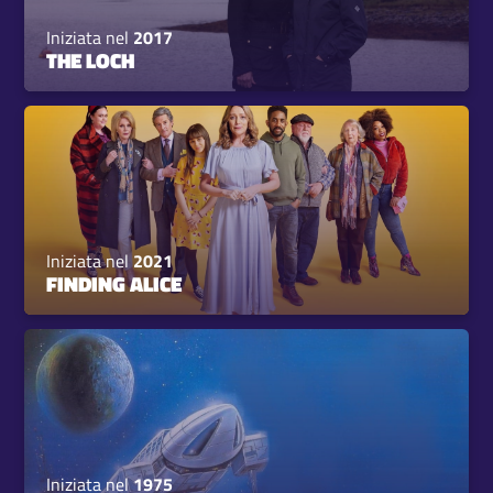
Iniziata nel
2017
THE LOCH
Iniziata nel
2021
FINDING ALICE
Iniziata nel
1975