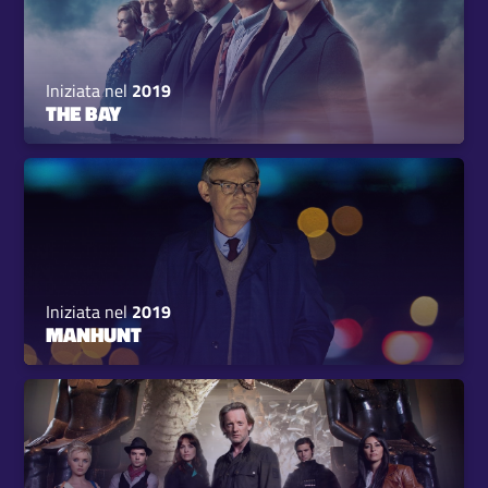
Iniziata nel
2019
THE BAY
Iniziata nel
2019
MANHUNT