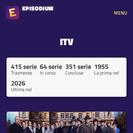
EPISODIUM
MENU
ITV
415 serie
64 serie
351 serie
1955
Trasmesse
In corso
Concluse
La prima nel
2026
Ultima nel