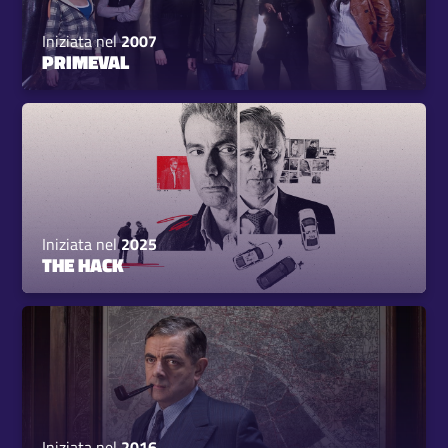
Iniziata nel
2007
PRIMEVAL
Iniziata nel
2025
THE HACK
Iniziata nel
2016