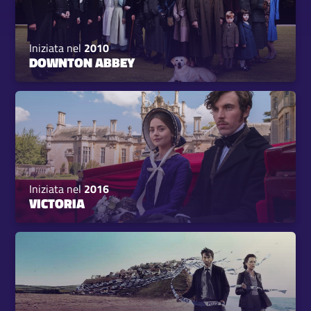
Iniziata nel
2010
DOWNTON ABBEY
Iniziata nel
2016
VICTORIA