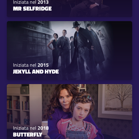
Iniziata nel
2013
MR SELFRIDGE
Iniziata nel
2015
JEKYLL AND HYDE
Iniziata nel
2018
BUTTERFLY