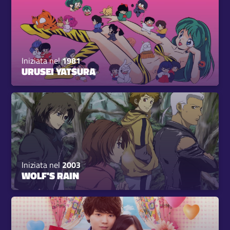
Iniziata nel
1981
URUSEI YATSURA
Iniziata nel
2003
WOLF'S RAIN