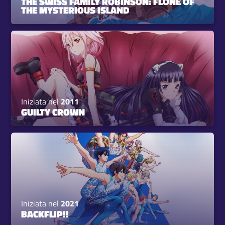
THE SWISS FAMILY ROBINSON: FLONE OF
THE MYSTERIOUS ISLAND
Iniziata nel
2011
GUILTY CROWN
Iniziata nel
2021
BACKFLIP!!