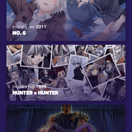
Iniziata nel
2011
NO. 6
Iniziata nel
1999
HUNTER × HUNTER