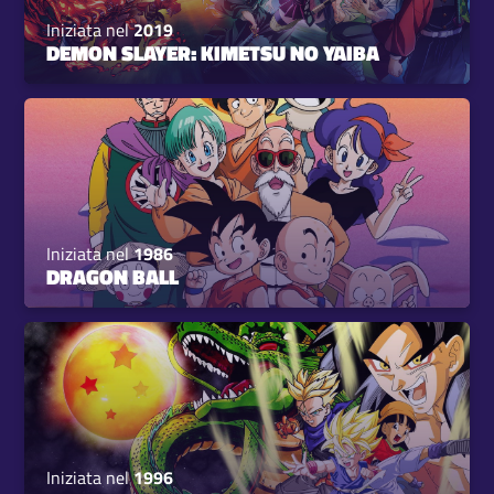
Iniziata nel
2019
DEMON SLAYER: KIMETSU NO YAIBA
Iniziata nel
1986
DRAGON BALL
Iniziata nel
1996