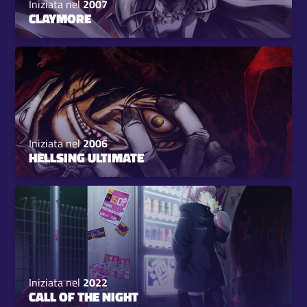
Iniziata nel
2007
CLAYMORE
Iniziata nel
2006
HELLSING ULTIMATE
Iniziata nel
2022
CALL OF THE NIGHT