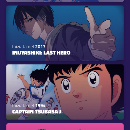
Iniziata nel
2017
INUYASHIKI: LAST HERO
Iniziata nel
1994
CAPTAIN TSUBASA J