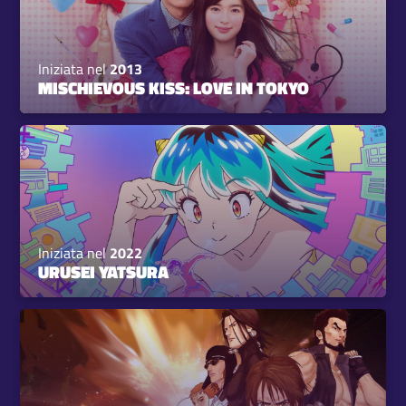
Iniziata nel
2013
MISCHIEVOUS KISS: LOVE IN TOKYO
Iniziata nel
2022
URUSEI YATSURA