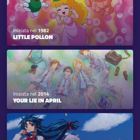
Iniziata nel
1982
LITTLE POLLON
Iniziata nel
2014
YOUR LIE IN APRIL