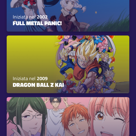
Iniziata nel
2002
FULL METAL PANIC!
Iniziata nel
2009
DRAGON BALL Z KAI