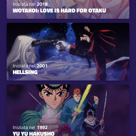
Iniziata nel
2018
WOTAKOI: LOVE IS HARD FOR OTAKU
Iniziata nel
2001
HELLSING
Iniziata nel
1992
YU YU HAKUSHO