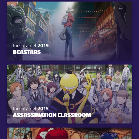
Iniziata nel
2019
BEASTARS
Iniziata nel
2015
ASSASSINATION CLASSROOM