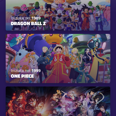
Iniziata nel
1989
DRAGON BALL Z
Iniziata nel
1999
ONE PIECE