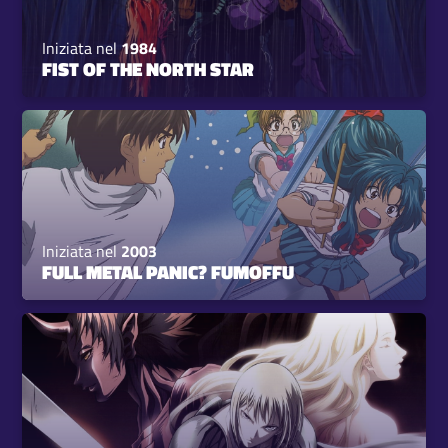
Iniziata nel
1984
FIST OF THE NORTH STAR
Iniziata nel
2003
FULL METAL PANIC? FUMOFFU